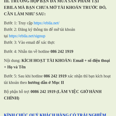
III. TRƯỜNG HỢP BẠN ĐÃ MUA SẢN PHẨM TẠI
EBILA MÀ BẠN CHƯA MỞ TÀI KHOẢN TRƯỚC ĐÓ,
CẦN LÀM NHƯ SAU:
Bước 1: Truy cập
https://ebila.net/
Bước 2: Đăng ký thông tin để mở tài khoản
tại
https://ebila.net/signup
Bước 3: Vào email để xác thực
Bước 4: Nhắn tin về hotline
086 242 1919
Nội dung:
KÍCH HOẠT TÀI KHOẢN: Email + số điện thoại
+ Họ và Tên
Bước 5: Sau khi hotline
086 242 1919
xác nhận thì bạn kích hoạt
tài khoản theo
hướng dẫn ở Mục II
Bộ phận hỗ trợ:
0086 242 1919 (LÀM VIỆC GIỜ HÀNH
CHÍNH)
KÍNH CHÚC QUÝ KHÁCH HÀNG CÓ TRẢI NGHIỆM