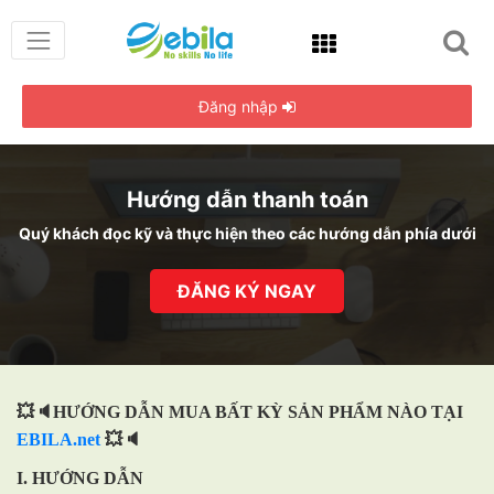
Đăng nhập
Hướng dẫn thanh toán
Quý khách đọc kỹ và thực hiện theo các hướng dẫn phía dưới
ĐĂNG KÝ NGAY
💥🔈HƯỚNG DẪN MUA BẤT KỲ SẢN PHẨM NÀO TẠI
EBILA.net
💥🔈
I. HƯỚNG DẪN