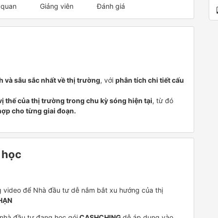
 quan
Giảng viên
Đánh giá
h và sâu sắc nhất về thị trường
, với
phân tích chi tiết cấu
ị thế của thị trường trong chu kỳ sóng hiện tại
, từ đó
hợp cho từng giai đoạn.
 học
ng video để Nhà đầu tư dễ nắm bắt xu hướng của thị
HẠN
 nhà đầu tư đang học gói
CASHCHING
dễ áp dụng vào